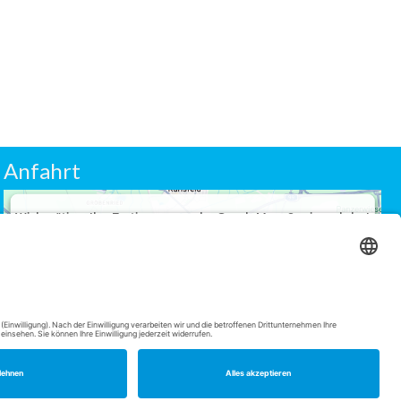
Anfahrt
Wir benötigen Ihre Zustimmung, um den Google Maps-Service zu laden!
Wir verwenden einen Service eines Drittanbieters, um Karteninhalte
einzubetten. Dieser Service kann Daten zu Ihren Aktivitäten sammeln.
Bitte lesen Sie die Details durch und stimmen Sie der Nutzung des
Service zu, um diese Karte anzuzeigen.
Mehr Informationen
Akzeptieren
powered by
&
Usercentrics Consent Management Platform
eRecht24