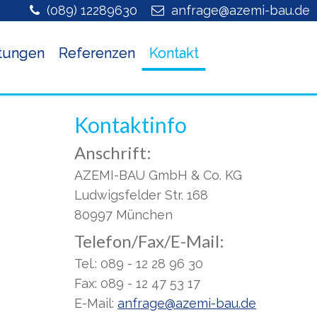
(089) 12289630
ed.uab-imeza@egarfna
stungen
Referenzen
Kontakt
Kontaktinfo
Anschrift:
AZEMI-BAU GmbH & Co. KG
Ludwigsfelder Str. 168
80997 München
Telefon/Fax/E-Mail:
Tel.: 089 - 12 28 96 30
Fax: 089 - 12 47 53 17
E-Mail:
ed.uab-imeza@egarfna