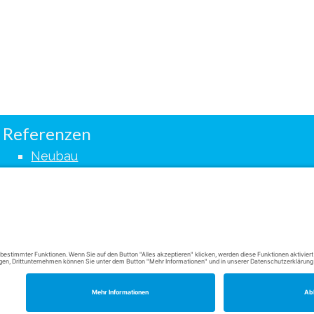
Referenzen
Neubau
Hochbau
Gartenbau
Trockenbau
Altbausanierung