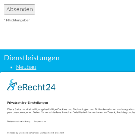
* Pflichtangaben
Dienstleistungen
Neubau
Hochbau
Gartenbau
Trockenbau
Altbausanierung